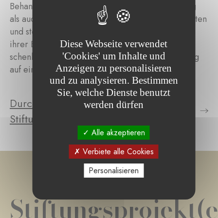
Behandlungen benötigten – sowohl in Luxemburg
als auch weltweit. Sie übernahm die Transportkosten
und stellte Unterkünfte für die Patienten während
Diese Webseite verwendet
ihrer Behandlung bereit. Die Fondation Espoir
'Cookies' um Inhalte und
schenkte Hunderten von Menschen neue Hoffnung
Anzeigen zu personalisieren
auf ein erfülltes und glückliches Leben.
und zu analysieren. Bestimmen
Sie, welche Dienste benutzt
Durchsuchen Sie die Projekte der
werden dürfen
Stiftung
Alle akzeptieren
Verbiete alle Cookies
Personalisieren
Stiftungsprojekt(e