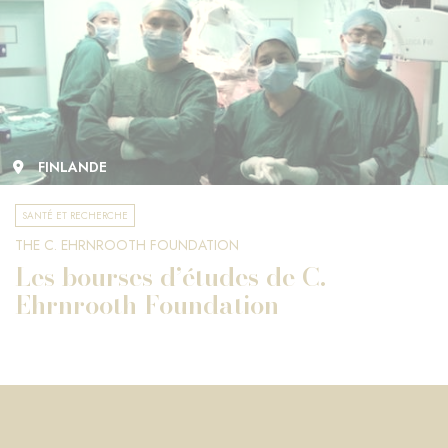
FINLANDE
SANTÉ ET RECHERCHE
THE C. EHRNROOTH FOUNDATION
Les bourses d’études de C.
Ehrnrooth Foundation