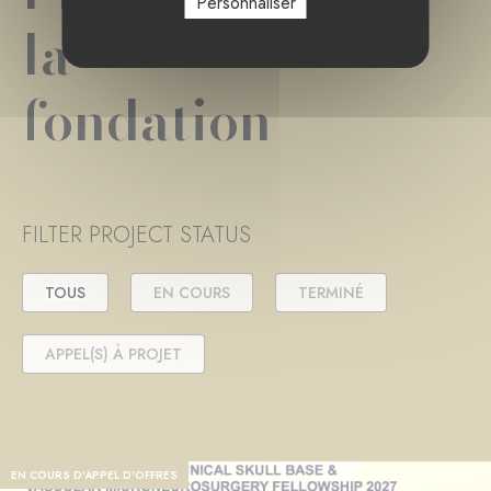
Personnaliser
la
fondation
FILTER PROJECT STATUS
TOUS
EN COURS
TERMINÉ
APPEL(S) À PROJET
EN COURS D'APPEL D'OFFRES