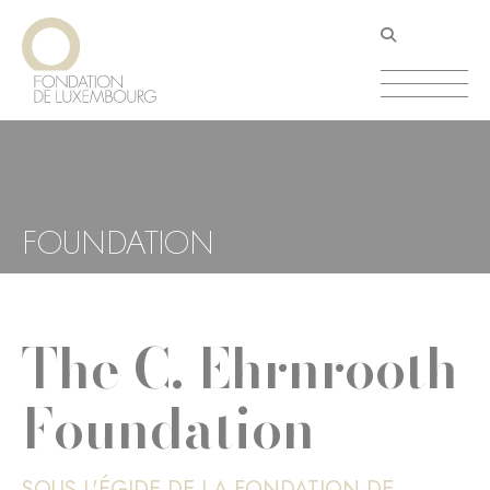
Aller
Panneau de gestion des cookies
au
contenu
principal
FOUNDATION
The C. Ehrnrooth
Foundation
SOUS L'ÉGIDE DE LA FONDATION DE