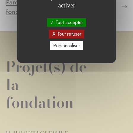
Parcourez le(s) projet(s) de la
activer
fondation
Tout accepter
Tout refuser
Personnaliser
Projet(s) de
la
fondation