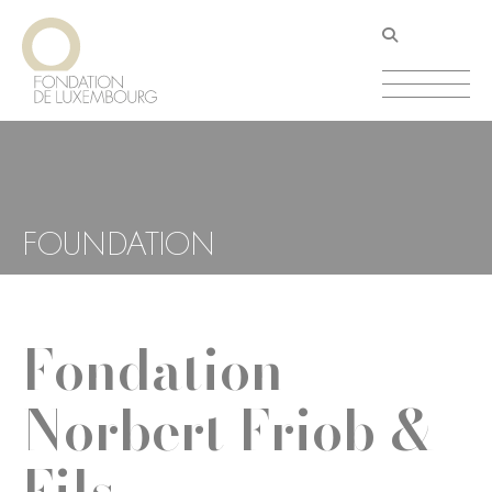
Aller
Panneau de gestion des cookies
au
contenu
principal
FOUNDATION
Fondation
Norbert Friob &
Fils