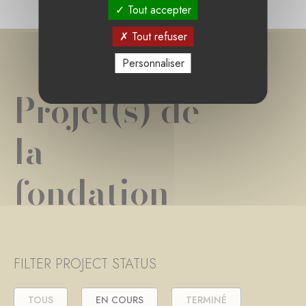
Tout accepter
Tout refuser
Personnaliser
Projet(s) de
la
fondation
FILTER PROJECT STATUS
TOUS
EN COURS
TERMINÉ