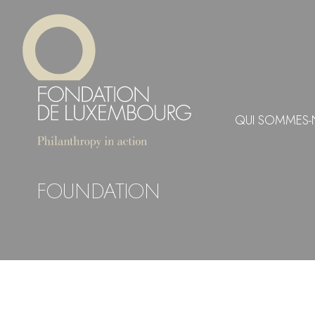
Aller
Panneau de gestion des cookies
au
contenu
principal
QUI SOMMES-
FOUNDATION