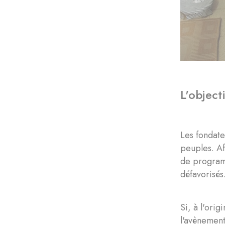
L'object
Les fondate
peuples. Af
de program
défavorisés
Si, à l'ori
l'avènement