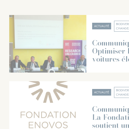
BIODIVER
ACTUALITÉ
CHANGEM
Communiqu
Optimiser 
voitures él
BIODIVER
ACTUALITÉ
CHANGEM
Communiqu
La Fondat
soutient un