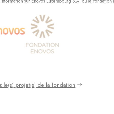
'information sur Enovos Luxembourg S.A. ou la Fondation En
 le(s) projet(s) de la fondation