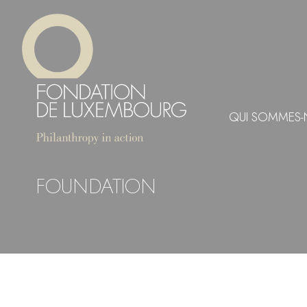
Aller
Panneau de gestion des cookies
au
contenu
principal
QUI SOMMES-
FOUNDATION