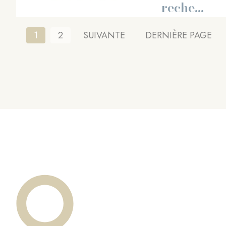
reche...
Pagination
Page
1
Page
2
PAGE
SUIVANTE
DERNIÈRE
DERNIÈRE PAGE
courante
SUIVANTE
PAGE