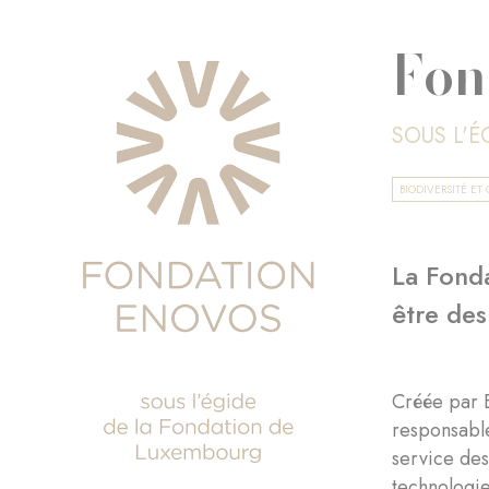
Fon
SOUS L'
BIODIVERSITÉ E
La Fonda
être des
Créée par E
responsable
service des
technologie