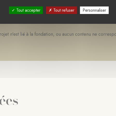
Tout accepter
Tout refuser
Personnaliser
EN COURS
TERMINÉ
APPEL(S) À PROJET
ojet n'est lié à la fondation, ou aucun contenu ne corresp
iées