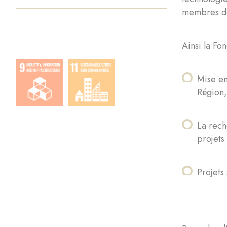
membres de 
Ainsi la Fo
Mise en
Région
La rech
projets
Projets