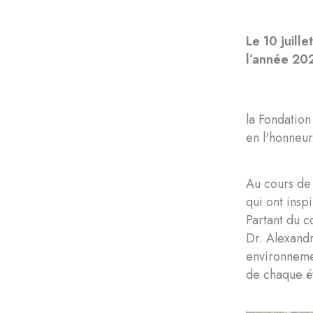
Le 10 juill
l’année 20
la Fondatio
en l'honneur
Au cours de 
qui ont insp
Partant du c
Dr. Alexandr
environneme
de chaque ét