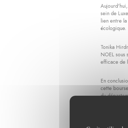
Aujourd'hui,
sein de Luxe
lien entre l
écologique. 
Tonika Hird
NOEL sous s
efficace de 
En conclusi
cette bours
du départeme