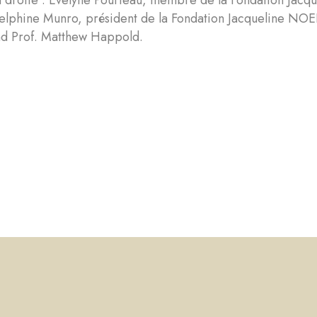
 droite : Evelyne Pourteau, membre de la Fondation Jacq
lphine Munro, président de la Fondation Jacqueline NOEL
d Prof. Matthew Happold.