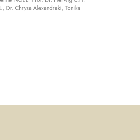
ueline NOEL Prof. Dr. Herwig C.H.
, Dr. Chrysa Alexandraki, Tonika