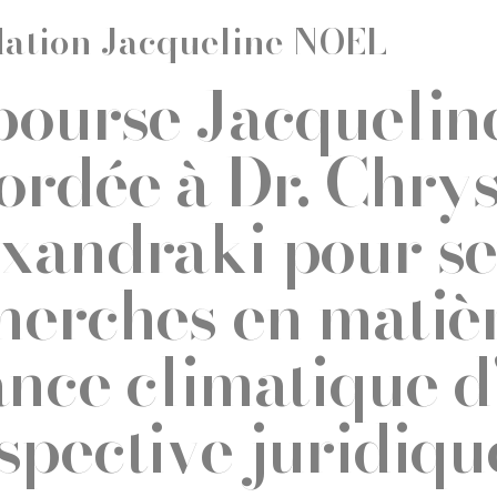
ation Jacqueline NOEL
bourse Jacquelin
ordée à Dr. Chry
xandraki pour se
herches en matiè
ance climatique d
spective juridiqu