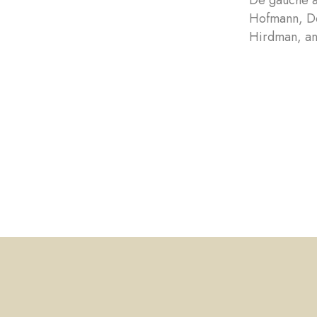
De gauche à
Hofmann, De
Hirdman, an