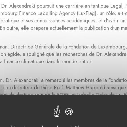
 Dr. Alexandraki poursuit une carrière en tant que Legal,
mbourg Finance Labelling Agency (LuxFlag), un rôle, a-t-el
a pratique et ses connaissances académiques, et d'avoir un i
En outre, elle prépare actuellement la publication d'un man
man, Directrice Générale de la Fondation de Luxembourg, 
on égide, a souligné que les recherches de Dr. Alexandra
la finance climatique dans le monde entier.
on, Dr. Alexandraki a remercié les membres de la Fondati
e, son directeur de thèse Prof. Matthew Happold ainsi qu
nt de droit au sein de la FDEF, et Isabelle Delas de LuxFl