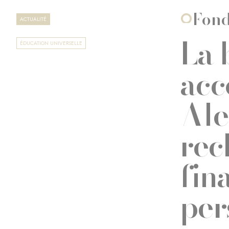
Fond
ACTUALITÉ
La 
ÉDUCATION UNIVERSELLE
acc
Ale
rec
fin
per