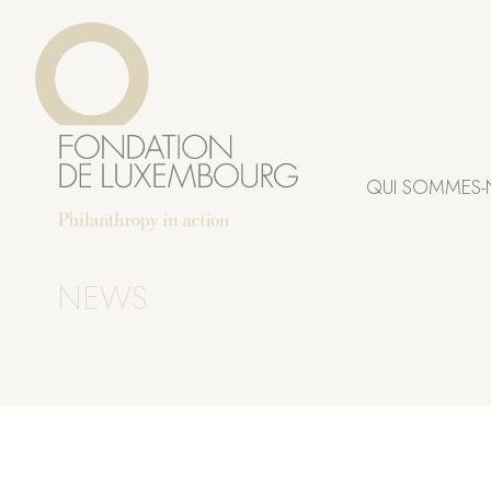
Aller
Panneau de gestion des cookies
au
contenu
principal
QUI SOMMES-
NEWS