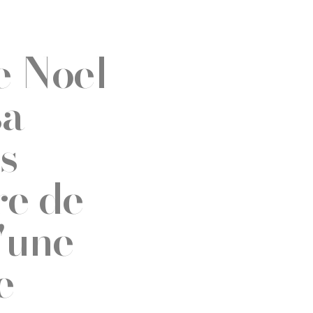
e Noel
sa
s
re de
'une
e