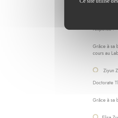
Ce site utilise d
Daniela
Doctorate Th
response”.
Grâce à sa b
cours au La
Ziyun Z
Doctorate Th
Grâce à sa b
Elisa Zu