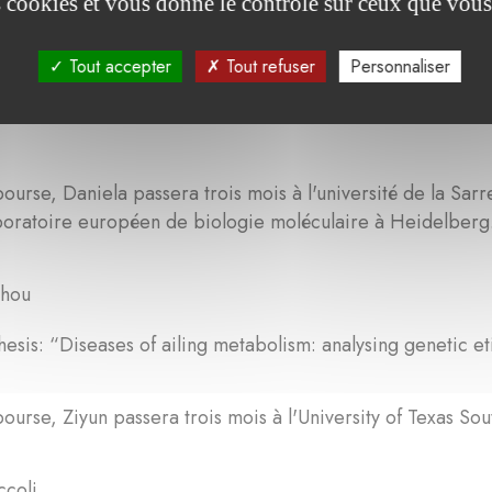
es cookies et vous donne le contrôle sur ceux que vous
 Maria Vega Gutierrez
Tout accepter
Tout refuser
Personnaliser
esis: “Influence of metabolically rewired calcium signal
ourse, Daniela passera trois mois à l'université de la Sarre
boratoire européen de biologie moléculaire à Heidelberg
hou
esis: “Diseases of ailing metabolism: analysing genetic et
ourse, Ziyun passera trois mois à l'University of Texas S
ccoli