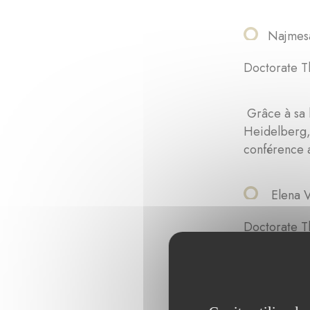
Najmesa
Doctorate Th
Grâce à sa 
Heidelberg, 
conférence a
Elena V
Doctorate Th
Grâce à sa b
biologie mo