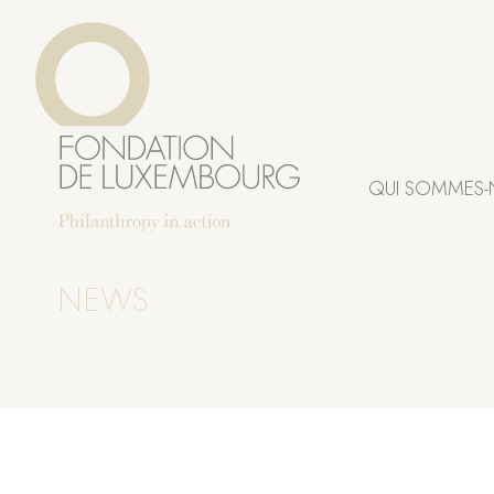
Aller
Panneau de gestion des cookies
au
contenu
principal
QUI SOMMES-
NEWS