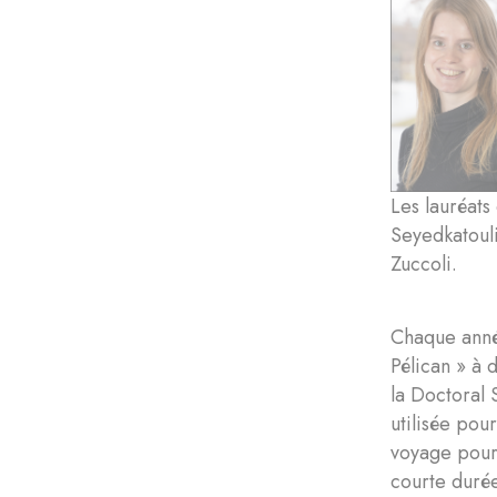
Les lauréats
Seyedkatouli
Zuccoli.
Chaque année
Pélican » à 
la Doctoral 
utilisée pou
voyage pour 
courte durée