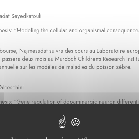
dat Seyedkatouli
esis: “Modeling the cellular and organismal consequences 
bourse, Najmesadat suivra des cours au Laboratoire euro
passera deux mois au Murdoch Children's Research Institut
nnuelle sur les modèles de maladies du poisson zèbre.
alceschini
esis: “Gene regulation of dopaminergic neuron differenti
ourse, Elena visitera l'université de Stockholm et suivra
léculaire à Heidelberg.