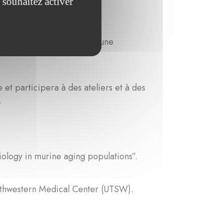
 souhaitez activer
ing in melanoma on the immune
 et participera à des ateliers et à des
.
iology in murine aging populations”.
outhwestern Medical Center (UTSW).