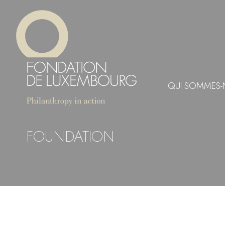
Aller
Panneau de gestion des cookies
au
contenu
principal
QUI SOMMES-
FOUNDATION