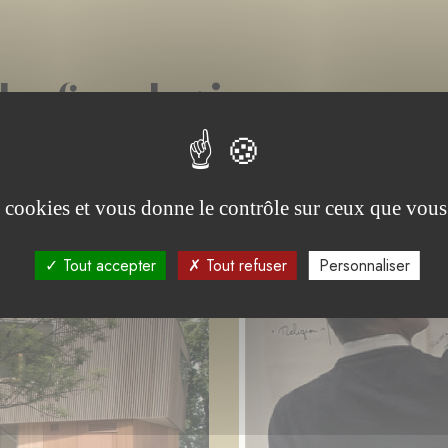
 la fondation
es cookies et vous donne le contrôle sur ceux que vous
EN COURS
TERMINÉ
APPEL(S) À PROJET
Tout accepter
Tout refuser
Personnaliser
PROJET EN COURS