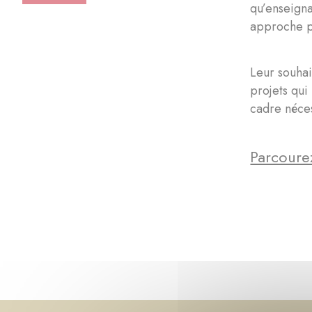
qu’enseigna
approche p
Leur souhai
projets qui 
cadre néce
Parcourez