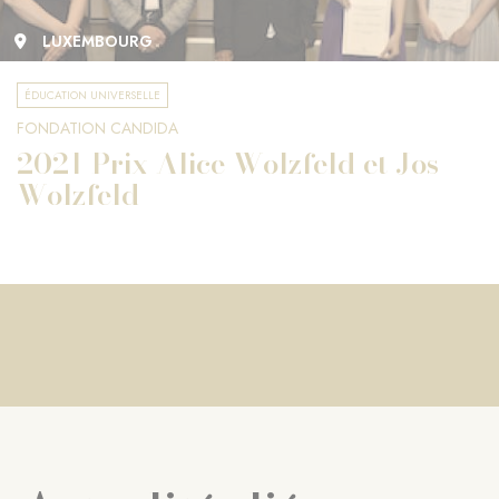
LUXEMBOURG
ÉDUCATION UNIVERSELLE
FONDATION CANDIDA
2021 Prix Alice Wolzfeld et Jos
Wolzfeld