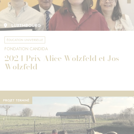
LUXEMBOURG
ÉDUCATION UNIVERSELLE
FONDATION CANDIDA
2024 Prix Alice Wolzfeld et Jos
Wolzfeld
PROJET TERMINÉ