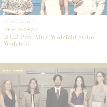
LUXEMBOURG
ÉDUCATION UNIVERSELLE
FONDATION CANDIDA
2022 Prix Alice Wolzfeld et Jos
Wolzfeld
PROJET TERMINÉ