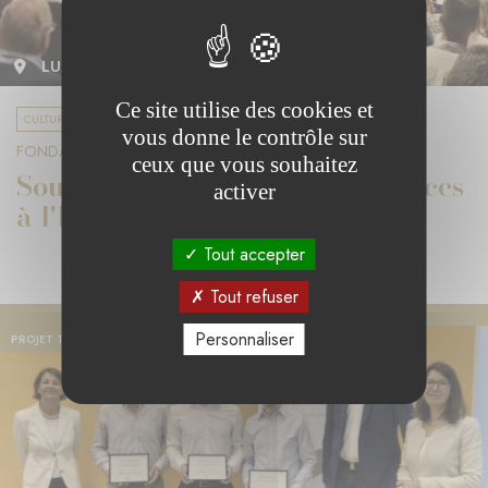
LUXEMBOURG
Ce site utilise des cookies et
CULTURE ET DIVERSITÉ
vous donne le contrôle sur
FONDATION CANDIDA
ceux que vous souhaitez
Soutenir des débats et conférences
activer
à l'Institut Pierre Werner
Tout accepter
Tout refuser
Personnaliser
PROJET TERMINÉ