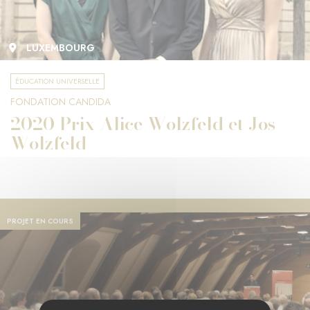
LUXEMBOURG
ÉDUCATION UNIVERSELLE
FONDATION CANDIDA
2020 Prix Alice Wolzfeld et Jos
Wolzfeld
PROJET EN COURS