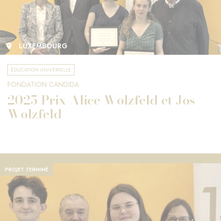
LUXEMBOURG
ÉDUCATION UNIVERSELLE
FONDATION CANDIDA
2025 Prix Alice Wolzfeld et Jos
Wolzfeld
PROJET TERMINÉ