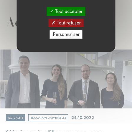
Tout accepter
Actualités liées
Tout refuser
Personnaliser
24.10.2022
ACTUALITÉ
ÉDUCATION UNIVERSELLE