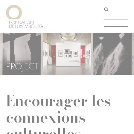
Aller
Panneau de gestion des cookies
au
contenu
principal
PROJECT
Encourager les
connexions
culturelles