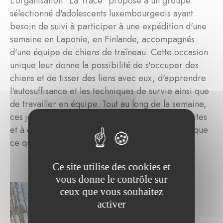
L'organisation "La Trace" propose à un groupe
sélectionné d'adolescents luxembourgeois ayant
besoin de suivi à participer à une expédition d'une
semaine en Laponie, en Finlande, accompagnés
d'une équipe de chiens de traîneau. Cette occasion
unique leur donne la possibilité de s'occuper des
chiens et de tisser des liens avec eux, d'apprendre
l'autosuffisance et les techniques de survie ainsi que
de travailler en équipe. Tout au long de la semaine,
ces jeunes sont encouragés à dépasser leurs limites
et à découvrir qu'ils sont capables de bien plus que
ce qu'ils pensaient au départ.
Ce site utilise des cookies et
vous donne le contrôle sur
ceux que vous souhaitez
activer