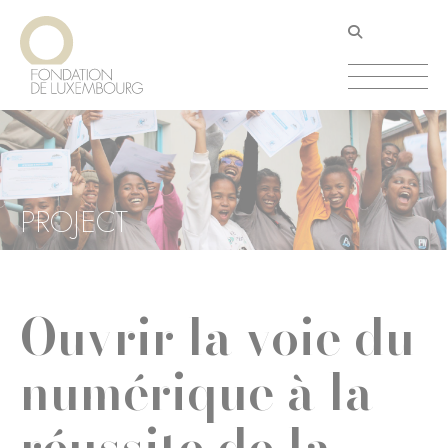
Aller
Panneau de gestion des cookies
au
contenu
principal
PROJECT
Ouvrir la voie du
numérique à la
réussite de la