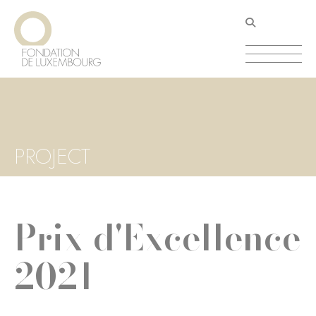
Aller
Panneau de gestion des cookies
au
contenu
principal
PROJECT
Prix d'Excellence
2021