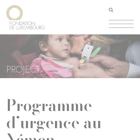
Aller
Panneau de gestion des cookies
au
contenu
principal
PROJECT
Programme
d’urgence au
Yémen