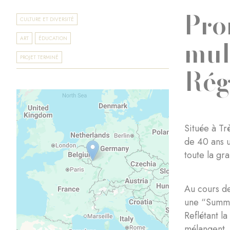
Pro
CULTURE ET DIVERSITÉ
mul
ART
ÉDUCATION
PROJET TERMINÉ
Rég
Située à T
de 40 ans u
toute la gr
Au cours de
une “Summe
Reflétant la
mélangent,