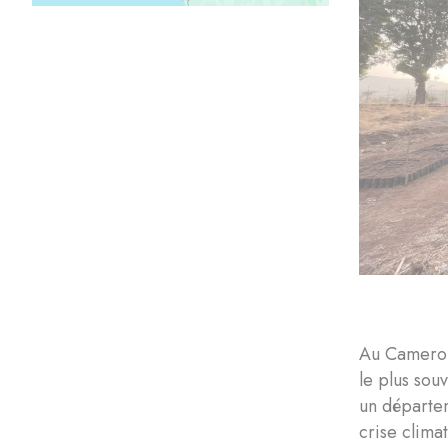
Au Cameroun
le plus sou
un départem
crise clima