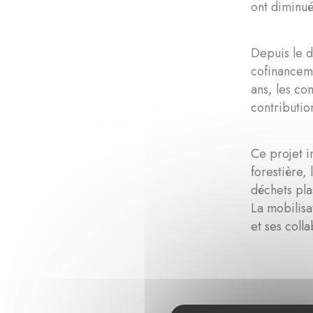
ont diminué
Depuis le d
cofinanceme
ans, les co
contributio
Ce projet i
forestière,
déchets pla
La mobilisa
et ses coll