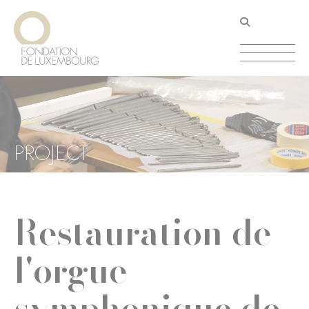
Aller
Panneau de gestion des cookies
au
contenu
principal
PROJECT
Restauration de
l'orgue
symphonique de