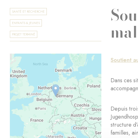
Sou
SANTÉ ET RECHERCHE
mal
ENFANTS & JEUNES
PROJET TERMINÉ
Soutient a
Dans ces sit
accompagne
Depuis troi
Jugendhospi
structure d
familles, a