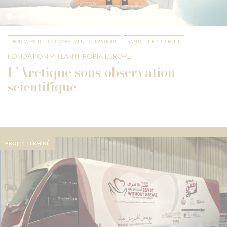
FRANCE
BIODIVERSITÉ ET CHANGEMENT CLIMATIQUE
SANTÉ ET RECHERCHE
FONDATION PHILANTHROPIA EUROPE
L’Arctique sous observation
scientifique
PROJET TERMINÉ