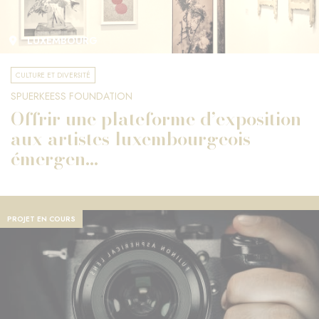
LUXEMBOURG
CULTURE ET DIVERSITÉ
SPUERKEESS FOUNDATION
Offrir une plateforme d’exposition
aux artistes luxembourgeois
émergen...
PROJET EN COURS