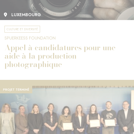
LUXEMBOURG
CULTURE ET DIVERSITÉ
SPUERKEESS FOUNDATION
Appel à candidatures pour une
aide à la production
photographique
PROJET TERMINÉ