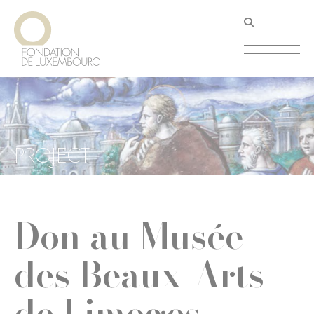
Aller
Panneau de gestion des cookies
au
contenu
principal
PROJECT
Don au Musée
des Beaux-Arts
de Limoges