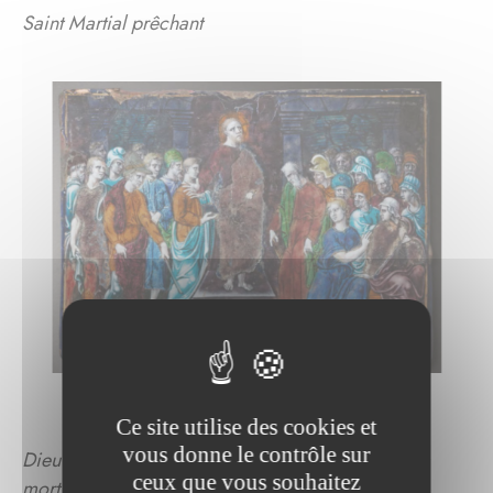
Saint Martial prêchant
Ce site utilise des cookies et
vous donne le contrôle sur
Dieu apparaît à saint Martial pour lui annoncer sa
ceux que vous souhaitez
mort prochaine
.