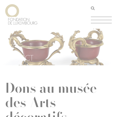
Aller
Panneau de gestion des cookies
au
contenu
principal
PROJECT
Dons au musée
des Arts
décoratifs