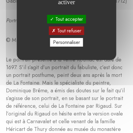
Gabriel REVEL (Château Thierry, 1643 - Dijon, 1712)
activer
Tout accepter
Portrait d'homme en surmanteau rouge
Tout refuser
© Musée Jean de La Fontaine
Personnaliser
Le portrait présenté à la vente Rouillac est daté de
1697. S’il s’agit d’un portrait du fabuliste, c’est donc
un portrait posthume, peint deux ans après la mort
de La Fontaine. Mais le spécialiste du peintre,
Dominique Brême, a émis des doutes sur le fait qu’il
s’agisse de son portrait, en se basant sur le portrait
de référence, celui de La Fontaine par Rigaud. Sur
l’original du Rigaud on hésite entre la version ovale
qui est à Carnavalet et celle venant de la famille
Héricart de Thury donnée au musée du monastère