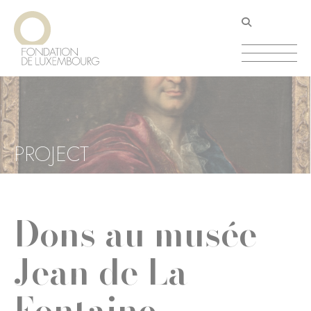
Aller
Panneau de gestion des cookies
au
contenu
principal
PROJECT
Dons au musée
Jean de La
Fontaine