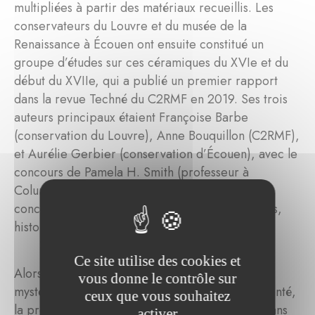
multipliées à partir des matériaux recueillis. Les
conservateurs du Louvre et du musée de la
Renaissance à Écouen ont ensuite constitué un
groupe d’études sur ces céramiques du XVIe et du
début du XVIIe, qui a publié un premier rapport
dans la revue Techné du C2RMF en 2019. Ses trois
auteurs principaux étaient Françoise Barbe
(conservation du Louvre), Anne Bouquillon (C2RMF),
et Aurélie Gerbier (conservation d’Écouen), avec le
concours de Pamela H. Smith (professeur à
Columbia) et du MFA Boston. La partie qui nous
concerne a été étudiée par Jessica Denis-Dupuis,
historienne de l’art rattachée à Écouen.
Ce site utilise des cookies et
Alors que jusque-là, on rattachait volontiers à un
vous donne le contrôle sur
mystérieux atelier d’Avon, en vérité peu documenté,
ceux que vous souhaitez
la production post-palisséenne, les noms d’artisans
activer