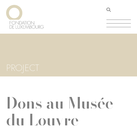
Aller
Panneau de gestion des cookies
au
contenu
principal
PROJECT
Dons au Musée
du Louvre