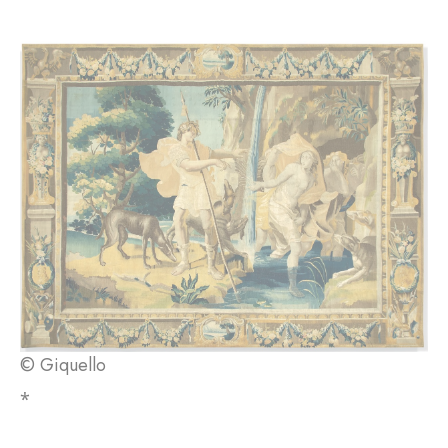
© Giquello
⁎