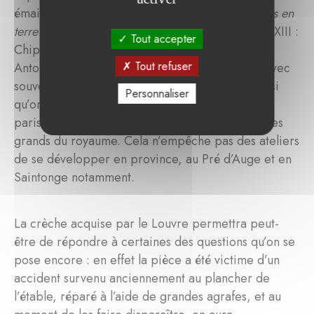
émailleurs parisiens sont apparus, des
émailleurs en
terre
dont certains travaillaient pour le roi Louis XIII :
Tout accepter
Chipault, Cattier, Berthélémy, Beaulat et surtout
Tout refuser
Antoine Clarissy, logé par le roi aux Tuileries, avec
souvent des liens de famille entre eux. C’est ainsi
Personnaliser
qu’on voit se former une véritable corporation
parisienne d’artisans au service du pouvoir et des
grands du royaume. Cela n’empêche pas des ateliers
de se développer en province, au Pré d’Auge et en
Saintonge notamment.
La crèche acquise par le Louvre permettra peut-
être de répondre à certaines des questions qu’on se
pose encore : en effet la pièce a été victime d’un
accident survenu anciennement au plancher de
l’étable, réparé à l’aide de grandes agrafes, et au