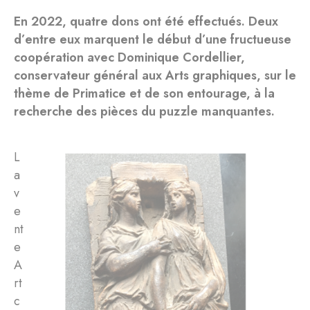
En 2022, quatre dons ont été effectués. Deux
d’entre eux marquent le début d’une fructueuse
coopération avec Dominique Cordellier,
conservateur général aux Arts graphiques, sur le
thème de Primatice et de son entourage, à la
recherche des pièces du puzzle manquantes.
L
a
v
e
nt
e
A
rt
c