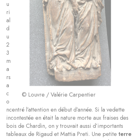
u
ri
al
d
u
2
3
m
a
rs
a
c
© Louvre / Valérie Carpentier
o
ncentré l’attention en début d’année. Si la vedette
incontestée en était la nature morte aux fraises des
bois de Chardin, on y trouvait aussi d’importants
tableaux de Rigaud et Mattia Preti. Une petite
terre