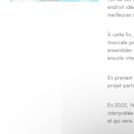
endroit idé
meilleures 
À cette fin
musicale p
ensembles p
ensuite int
En prenant 
projet part
En 2025, N
interprétée
et qui sera