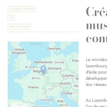
Cré
CULTURE ET DIVERSITÉ
mus
ART
PROJET EN COURS
com
Le ministèr
luxembourge
d'aide pour
développeme
leur réseau
Au Luxembou
l'un de ses