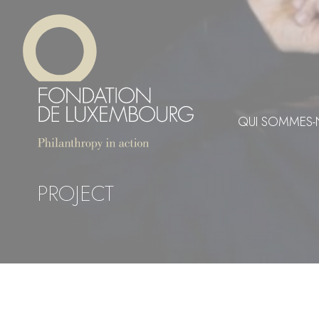
Aller
Panneau de gestion des cookies
au
contenu
principal
QUI SOMMES-
PROJECT