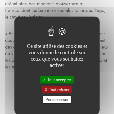
créant ainsi des moments d'ouverture qui
transcendent les barrières sociales telles que l'âge,
le statut ou l'origine.
« En Résonance ! » élargit ces efforts en organisant
des ateliers d'improvisation au piano et en formant
Ce site utilise des cookies et
des chorales temporaires, notamment dans des lieux
vous donne le contrôle sur
où la musique classique est moins présente, comme
ceux que vous souhaitez
les centres pour réfugiés, les centres pour jeunes et
activer
les maisons de retraite.
Tout accepter
Tout refuser
Personnaliser