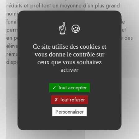
réduits et profitent en moyenne d'un plus grand
nombre d'heures de cours par semaine que les
familles qui paient le prix standard. Cette formule
permet aux enfants de combler leurs lacunes, tout
en permettant à Nyki de répondre à la demande des
élèves dans le besoin et de garantir une
Ce site utilise des cookies et
rémunération à ses tuteurs pour les cours qu'ils
vous donne le contrôle sur
dispensent.
ceux que vous souhaitez
activer
Tout accepter
Tout refuser
Personnaliser