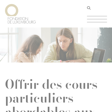
Aller
Panneau de gestion des cookies
au
contenu
principal
PROJECT
Offrir des cours
particuliers
abordables aux