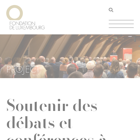
Aller
Panneau de gestion des cookies
au
contenu
principal
PROJECT
Soutenir des
débats et
conférences à