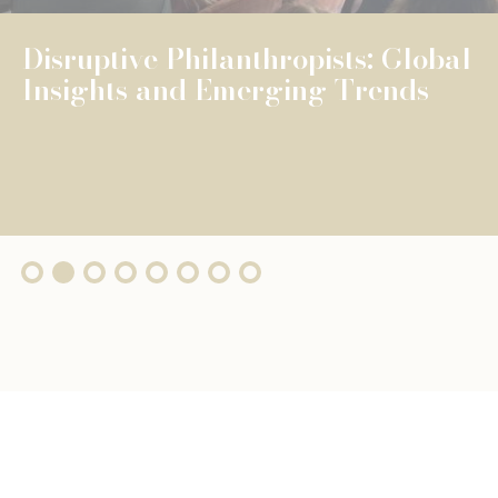
The Fondation de Luxembourg
surpasses €100 million in total
grants, wi...