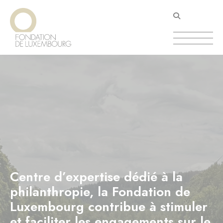
Aller
Panneau de gestion des cookies
au
contenu
principal
Centre d’expertise dédié à la
philanthropie, la Fondation de
Luxembourg contribue à stimuler
et faciliter les engagements sur le