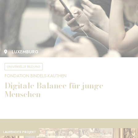
LUXEMBURG
UNIVERSELLE BILDUNG
FONDATION BINDELS-KAUTHEN
Digitale Balance für junge
Menschen
LAUFENDES PROJEKT