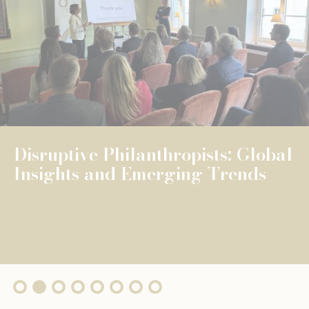
NEWS
UNIVERSELLE BILDUNG
UNIVERSELLE BILDUNG
The Fondation de Luxembourg
surpasses €100 million in total
grants, wi...