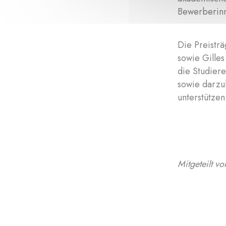
Bewerberinn
Die Preistr
sowie Gille
die Studier
sowie darzul
unterstützen
Mitgeteilt v