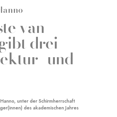
-Hanno
te van
ibt drei
tektur- und
Hanno, unter der Schirmherrschaft
äger(innen) des akademischen Jahres