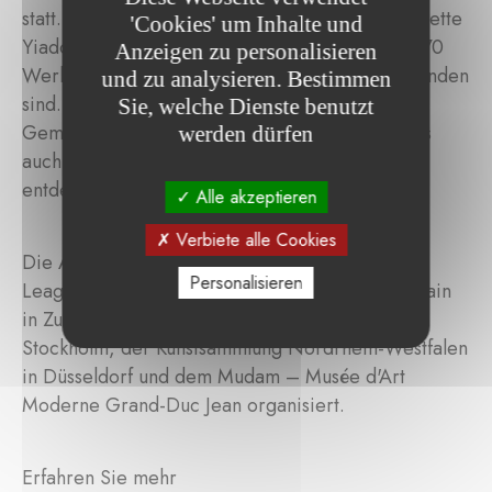
statt. Es war die erste große Ausstellung von Lynette
'Cookies' um Inhalte und
Yiadom-Boakye in Luxemburg und zeigte über 70
Anzeigen zu personalisieren
Werke, die in den letzten zwanzig Jahren entstanden
und zu analysieren. Bestimmen
sind. Die Besucher konnten sowohl die ersten
Sie, welche Dienste benutzt
Gemälde der Künstlerin aus ihrer Studienzeit als
werden dürfen
auch ihre neuesten Werke aus dem Jahr 2020
entdecken.
Alle akzeptieren
Verbiete alle Cookies
Die Ausstellung Lynette Yiadom-Boakye. Fly In
Personalisieren
League With The Night wurde von der Tate Britain
in Zusammenarbeit mit dem Moderna Museet in
Stockholm, der Kunstsammlung Nordrhein-Westfalen
in Düsseldorf und dem Mudam – Musée d'Art
Moderne Grand-Duc Jean organisiert.
Erfahren Sie mehr