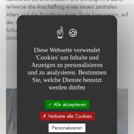
teilweise die Anschaffung eines neuen zentralen
Altars und die Errichtung einer Stele finanzieren, auf
der die Statue der
Consolatrice des Affligés
, der
Schutzpatronin der Stadt Luxemburg und des
Großherzogtums, ruhen wird.
Diese Webseite verwendet
'Cookies' um Inhalte und
Anzeigen zu personalisieren
und zu analysieren. Bestimmen
Sie, welche Dienste benutzt
werden dürfen
Alle akzeptieren
Verbiete alle Cookies
Personalisieren