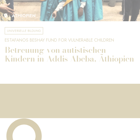
ÄTHIOPIEN
UNIVERSELLE BILDUNG
ESTAFANOS BESHAY FUND FOR VULNERABLE CHILDREN
Betreuung von autistischen
Kindern in Addis Abeba, Äthiopien