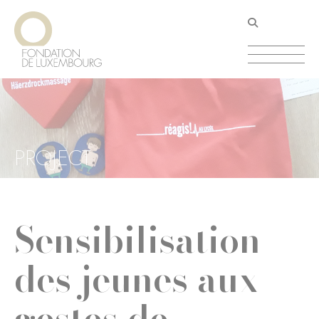
Aller
Panneau de gestion des cookies
au
contenu
principal
PROJECT
Sensibilisation
des jeunes aux
gestes de