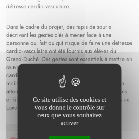
détresse cardio-vasculaire.
Dans le cadre du projet, des tapis de souris
décrivant les gestes clés à mener face à une
personne qui fait ou qui risque de faire une détresse
cardio-vasculaire ont été fournis aux élèves du
Grand-Duché. Ces gestes sont essentiels à mettre en
œuvre lors d'une détresse
cardiovasculaire et prendre en charge dans les
meilleures conditions une personne souffrante en
attendant l’arrivée des secours. Plus de 5000 tapis
et kits seront distribués aux enfants et adolesents au
Ce site utilise des cookies et
vous donne le contrôle sur
Luxembourg.
ceux que vous souhaitez
activer