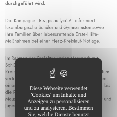
durchgeführt wird.
Die Kampagne „Reagis au lycée!“ informiert
luxemburgische Schüler und Gymnasiasten sowie
ihre Familien über lebensrettende Erste-Hilfe-
Maßnahmen bei einer Herz-Kreislauf-Notlage.
Im Rahmen des Projekts wurden Mauspads mit
Schlüsselschritten zur Ersten Hilfe bei Herz-
Kreislauf-Problemen an Schüler im Großherzogtum
verteilt. Diese Maßnahmen sind entscheidend, um
einer betroffenen Person bestmöglich zu helfen, bis
Diese Webseite verwendet
die Rettungskräfte eintreffen. Mehr als 5000
'Cookies' um Inhalte und
Mauspads und Erste-Hilfe-Kits werden an Kinder und
Anzeigen zu personalisieren
Jugendliche in Luxemburg ausgegeben.
und zu analysieren. Bestimmen
Sie, welche Dienste benutzt