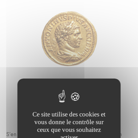
⁎
Ce site utilise des cookies et
vous donne le contrôle sur
ceux que vous souhaitez
S’en est suivi le 17 juin chez Aponem l’achat d’un
activer