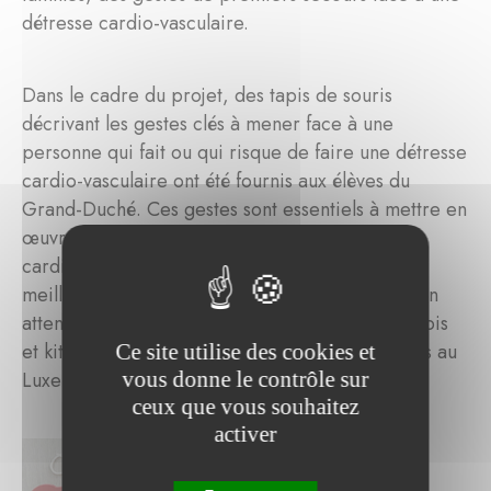
détresse cardio-vasculaire.
Dans le cadre du projet, des tapis de souris
décrivant les gestes clés à mener face à une
personne qui fait ou qui risque de faire une détresse
cardio-vasculaire ont été fournis aux élèves du
Grand-Duché. Ces gestes sont essentiels à mettre en
œuvre lors d'une détresse
cardiovasculaire et prendre en charge dans les
meilleures conditions une personne souffrante en
attendant l’arrivée des secours. Plus de 5000 tapis
et kits seront distribués aux enfants et adolesents au
Ce site utilise des cookies et
vous donne le contrôle sur
Luxembourg.
ceux que vous souhaitez
activer