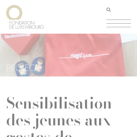
Aller
Panneau de gestion des cookies
au
contenu
principal
PROJECT
Sensibilisation
des jeunes aux
gestes de