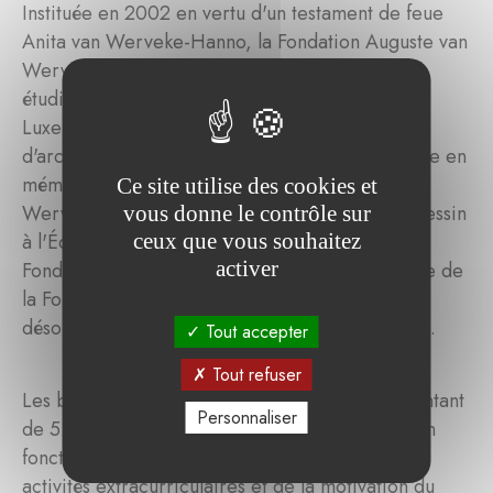
Instituée en 2002 en vertu d'un testament de feue
Anita van Werveke-Hanno, la Fondation Auguste van
Werveke-Hanno attribue des bourses à des
étudiants luxembourgeois ou résidant au
Luxembourg et poursuivant des études
d'architecture ou de beaux-arts. Elle a été établie en
mémoire du père de la fondatrice, Auguste van
Ce site utilise des cookies et
Werveke-Hanno, de son vivant professeur de dessin
vous donne le contrôle sur
ceux que vous souhaitez
à l'École d'artisans de l'État. En juillet 2021, la
activer
Fondation a été transformée en fondation abritée de
la Fondation de Luxembourg, qui en assure
désormais la gestion administrative et financière.
Tout accepter
Tout refuser
Les bourses, qui s'élèvent actuellement à un montant
Personnaliser
de 5.000 euros, sont attribuées annuellement en
fonction de la qualité du portfolio présenté, des
activités extracurriculaires et de la motivation du