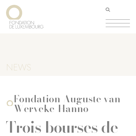
Aller
Panneau de gestion des cookies
au
contenu
principal
NEWS
Fondation Auguste van
Werveke-Hanno
Trois bourses de