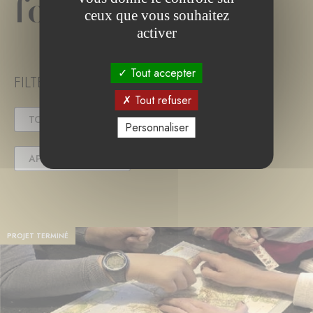
fondation
ceux que vous souhaitez
activer
Tout accepter
FILTER PROJECT STATUS
Tout refuser
TOUS
EN COURS
TERMINÉ
Personnaliser
APPEL(S) À PROJET
PROJET TERMINÉ