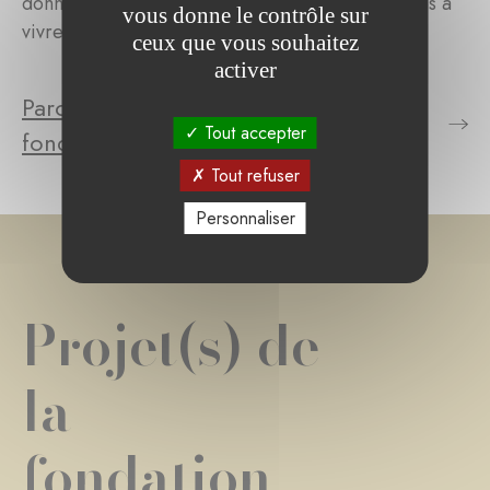
donnait de l'espoir à des centaines de personnes à
vous donne le contrôle sur
vivre une vie pleine et heureuse.
ceux que vous souhaitez
activer
Parcourez le(s) projet(s) de la
Tout accepter
fondation
Tout refuser
Personnaliser
Projet(s) de
la
fondation