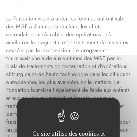
La Fondation visait à aider les femmes qui ont subi
des MGF à éliminer la douleur, les effets
secondaires indésirables des opérations et à
améliorer le diagnostic et le traitement de maladies
causées par la circoncision. Le programme
fournissait une aide aux victimes des MGF par le
biais de traitements de restauration et d’opérations
chirurgicales de haute technologie dans les cliniques
européennes les plus avancées en la matière. La
Fondation fournissait également de l'aide aux enfants
et aux adultes qui avaient un besoin urgent de
traitements médicaux sur place au Luxembourg et
partout dans le monde. La Fondation couvrait les
frais de transport et proposait un hébergement pour
les patients pendant le traitement. Fondation Espoir
Ce site utilise des cookies et