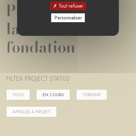
Projet(s) de
Tout refuser
Personnaliser
la
fondation
FILTER PROJECT STATUS
TOUS
EN COURS
TERMINÉ
APPEL(S) À PROJET