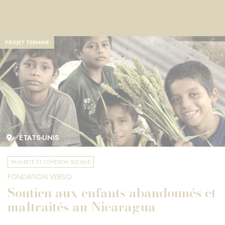
PROJET TERMINÉ
ÉTATS-UNIS
PAUVRETÉ ET COHÉSION SOCIALE
FONDATION VERSO
Soutien aux enfants abandonnés et
maltraités au Nicaragua