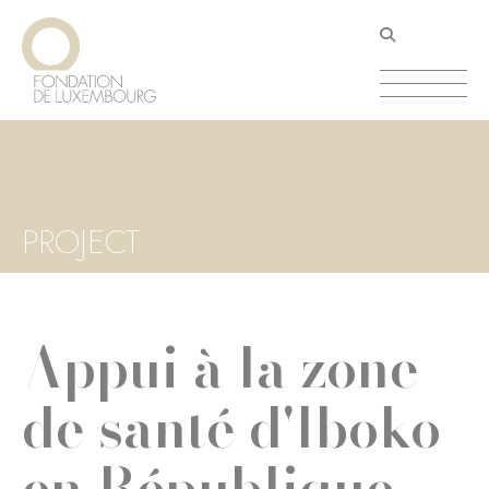
Aller
Panneau de gestion des cookies
au
contenu
principal
PROJECT
Appui à la zone
de santé d'Iboko
en République