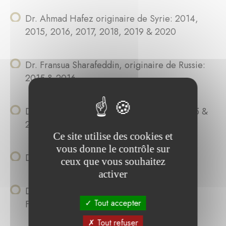
Dr. Ahmad Hafez originaire de Syrie: 2014,
2015, 2016, 2017, 2018, 2019 & 2020
Dr. Fransua Sharafeddin, originaire de Russie:
2015 & 2016
Dr Danil Kozyrev, originaire de Russie: 2015 &
2016
Ce site utilise des cookies et
vous donne le contrôle sur
Dr. Joham Choque, du Pérou: 2016
ceux que vous souhaitez
activer
Dr. Benham Rezai Jahromi, originaire de
Tout accepter
Finlande: 2016
Tout refuser