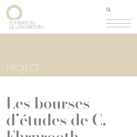
Aller
Panneau de gestion des cookies
au
contenu
principal
PROJECT
Les bourses
d’études de C.
Ehrnrooth