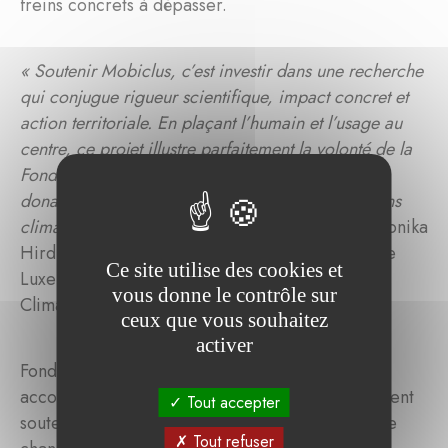
freins concrets à dépasser.
« Soutenir Mobiclus, c’est investir dans une recherche
qui conjugue rigueur scientifique, impact concret et
action territoriale. En plaçant l’humain et l’usage au
centre, ce projet illustre parfaitement la volonté de la
Fondation pour le Climat d’accompagner des
donateurs souhaitant s’engager pour des transitions
climatiques ancrées dans le quotidien »,
ajoute Tonika
Hirdman, directrice générale de la Fondation de
Ce site utilise des cookies et
Luxembourg qui héberge la Fondation pour le
vous donne le contrôle sur
Climat.
ceux que vous souhaitez
activer
Fondée en 2024, la Fondation pour le Climat
accompagne les entreprises donatrices qui veulent
Tout accepter
soutenir des projets locaux dans la lutte contre le
Tout refuser