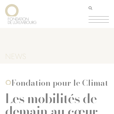
Aller
Panneau de gestion des cookies
au
contenu
principal
NEWS
Fondation pour le Climat
Les mobilités de
demain au cœur