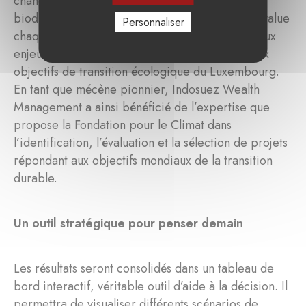
changement climatique et la préservation de la
biodiversité. Un comité scientifique d’experts évalue
Personnaliser
chaque projet afin de garantir son alignement aux
enjeux environnementaux et ainsi contribuer aux
objectifs de transition écologique du Luxembourg.
En tant que mécène pionnier, Indosuez Wealth
Management a ainsi bénéficié de l’expertise que
propose la Fondation pour le Climat dans
l’identification, l’évaluation et la sélection de projets
répondant aux objectifs mondiaux de la transition
durable.
Un outil stratégique pour penser demain
Les résultats seront consolidés dans un tableau de
bord interactif, véritable outil d’aide à la décision. Il
permettra de visualiser différents scénarios de