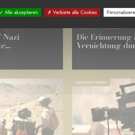
LUXEMBURG
Alle akzeptieren
Verbiete alle Cookies
Personalisier
KULTUR UND VIELFALT
FONDATION MAZALBERT
f Nazi
Die Erinnerung a
...
Vernichtung dur
LAUFENDES PROJEKT