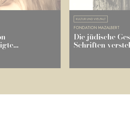
ISRAEL
KULTUR UND VIELFALT
FONDATION MAZALBERT
on
Die jüdische Ges
gte...
Schriften verst