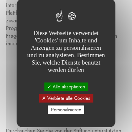
internationalen Filmschaffenden eine jährliche
Plattform, um ein vielfältiges Publikum
zusammenzubringen und durch spezielle
Programme mit Podiumsdiskussionen und
Diese Webseite verwendet
Fragerunden Diskussionen und Dialoge zwischen
'Cookies' um Inhalte und
ihnen zu ermöglichen.
Anzeigen zu personalisieren
und zu analysieren. Bestimmen
Sie, welche Dienste benutzt
werden dürfen
Alle akzeptieren
Verbiete alle Cookies
Personalisieren
Durchsuchen Sie die von der Stiftung unterstützten