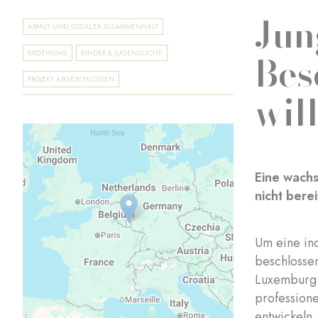
Jun
ARMUT UND SOZIALER ZUSAMMENHALT
Bes
ERZIEHUNG
KINDER & JUGENDLICHE
PROJEKT ABGESCHLOSSEN
wil
Eine wachs
nicht bere
Um eine in
beschlossen
Luxemburg b
professione
entwickeln,